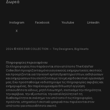
Δωρεά
Instagram
Facebook
Youtube
LinkedIn
Χ
2024 © KIDS FAIR COLLECTION — Tiny Designers, Big Hearts
Πληροφορίες περιεχομένου
Οι πληροφορίες που παρέχονται στον ιστότοπο The Kids Fair
Collection προορίζονται μόνο για γενικούς ενημερωτικούς σκοπούς
και προορίζονται για την κοινή χρήση δραστηριοτήτων, εκδηλώσεων
και ενημερώσεων που σχετίζονται με τον μη κερδοσκοπικό οργανισμό
μας. Ενώ προσπαθούμε να διατηρούμε τις πληροφορίες ακριβείς και
ενημερωμένες, δεν παρέχουμε καμία δήλωση ή εγγύηση
οποιουδήποτε είδους, ρητή ή σιωπηρή, σχετικά με την πληρότητα,
την ακρίβεια, την αξιοπιστία, την καταλληλότητα ή τη
διαθεσιμότητα σε σχέση με τον ιστότοπο ή τις πληροφορίες,
προϊόντα, υπηρεσίες ή σχετικά γραφικά που περιέχονται στον
ιστότοπο για οποιονδήποτε σκοπό.