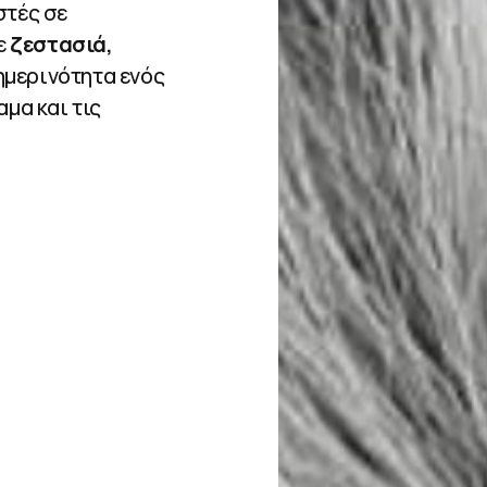
στές σε
ε
ζεστασιά,
ημερινότητα ενός
αμα και τις