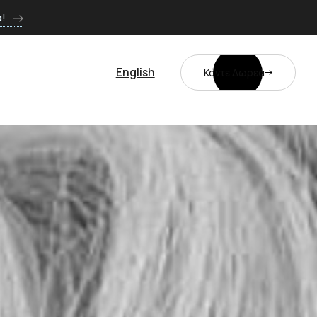
ά!
English
Κάντε Δωρεά